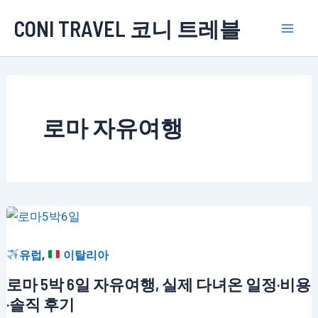
콘
CONI TRAVEL 코니 트레블
텐
Mai
츠
로
Men
건
너
로마 자유여행
뛰
기
,
유럽
이탈리아
로마 5박 6일 자유여행, 실제 다녀온 일정·비용
·솔직 후기