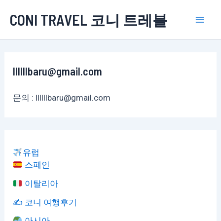
콘
CONI TRAVEL 코니 트레블
텐
Mai
츠
로
Men
건
llllllbaru@gmail.com
너
뛰
문의 : llllllbaru@gmail.com
기
유럽
스페인
이탈리아
✍️ 코니 여행후기
아시아