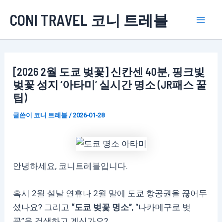
콘
CONI TRAVEL 코니 트레블
텐
Mai
츠
로
Men
건
[2026 2월 도쿄 벚꽃] 신칸센 40분, 핑크빛
너
벚꽃 성지 ‘아타미’ 실시간 명소 (JR패스 꿀
뛰
팁)
기
글쓴이
코니 트레블
/
2026-01-28
안녕하세요, 코니트레블입니다.
혹시 2월 설날 연휴나 2월 말에 도쿄 항공권을 끊어두
셨나요? 그리고
“도쿄 벚꽃 명소”
, “나카메구로 벚
꽃”을 검색하고 계신가요?