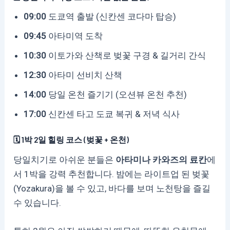
09:00
도쿄역 출발 (신칸센 코다마 탑승)
09:45
아타미역 도착
10:30
이토가와 산책로 벚꽃 구경 & 길거리 간식
12:30
아타미 선비치 산책
14:00
당일 온천 즐기기 (오션뷰 온천 추천)
17:00
신칸센 타고 도쿄 복귀 & 저녁 식사
🗓️ 1박 2일 힐링 코스 (벚꽃 + 온천)
당일치기로 아쉬운 분들은
아타미나 카와즈의 료칸
에
서 1박을 강력 추천합니다. 밤에는 라이트업 된 벚꽃
(Yozakura)을 볼 수 있고, 바다를 보며 노천탕을 즐길
수 있습니다.