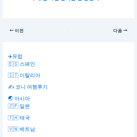
이전
다음
✈️유럽
🇪🇸 스페인
🇮🇹 이탈리아
✍️ 코니 여행후기
🌏 아시아
🇯🇵 일본
🇹🇭 태국
🇻🇳 베트남