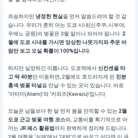
죄송하지만
냉정한 현실
을 먼저 말씀드려야 할 것 같
습니다. 우리가 흔히 아는 도쿄 시내(신주쿠, 시부야,
우에노 공원)의 벚꽃은 3월 말이나 되어야 핍니다.
2
월에 도쿄 시내를 가시면 앙상한 나뭇가지와 추운 바
람만 보고 오실 확률이 100%입니다.
하지만 실망하긴 이릅니다. 도쿄역에서
신칸센을 타
고 딱 40분
만 이동하면, 2월에도 흐드러지게 핀
진분
홍색 벚꽃 터널
을 만날 수 있는 곳이 있습니다. 바로
‘아타미(Atami)’와 ‘카와즈(Kawazu)’입니다.
오늘은 남들보다 한 달 먼저 봄을 만끽할 수 있는
2월
도쿄 근교 벚꽃 여행 코스
와, 교통비를 획기적으로 아
끼는
JR 패스 활용법
까지 완벽하게 정리해 드립니다.
2월 여행을 ‘실패’에서 ‘대박’으로 바꾸고 싶다면 이 글