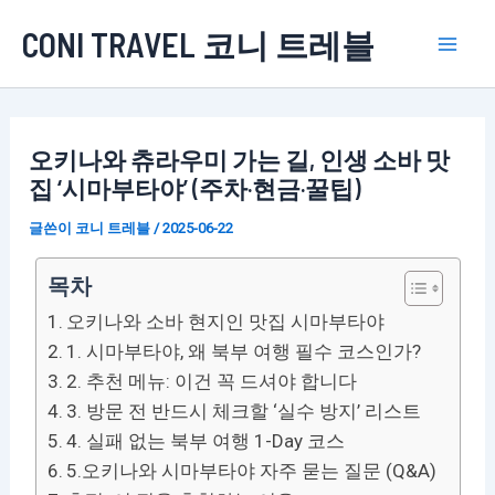
콘
CONI TRAVEL 코니 트레블
텐
Mai
츠
로
Men
건
오키나와 츄라우미 가는 길, 인생 소바 맛
너
집 ‘시마부타야’ (주차·현금·꿀팁)
뛰
기
글쓴이
코니 트레블
/
2025-06-22
목차
오키나와 소바 현지인 맛집 시마부타야
1. 시마부타야, 왜 북부 여행 필수 코스인가?
2. 추천 메뉴: 이건 꼭 드셔야 합니다
3. 방문 전 반드시 체크할 ‘실수 방지’ 리스트
4. 실패 없는 북부 여행 1-Day 코스
5.오키나와 시마부타야 자주 묻는 질문 (Q&A)