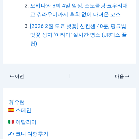
오키나와 3박 4일 일정, 스노클링·코우리대
교·츄라우미까지 후회 없이 다녀온 코스
[2026 2월 도쿄 벚꽃] 신칸센 40분, 핑크빛
벚꽃 성지 ‘아타미’ 실시간 명소 (JR패스 꿀
팁)
이전
다음
유럽
스페인
이탈리아
✍️ 코니 여행후기