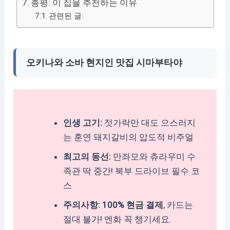
총평: 이 집을 추천하는 이유
관련된 글:
오키나와 소바 현지인 맛집 시마부타야
인생 고기:
젓가락만 대도 으스러지
는 훈연 돼지갈비의 압도적 비주얼
최고의 동선:
만좌모와 츄라우미 수
족관 딱 중간! 북부 드라이브 필수 코
스
주의사항:
100% 현금 결제
, 카드는
절대 불가! 엔화 꼭 챙기세요.