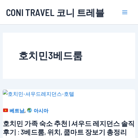
콘
CONI TRAVEL 코니 트레블
텐
Mai
츠
로
Men
건
너
호치민3베드룸
뛰
기
,
베트남
아시아
호치민 가족 숙소 추천 | 셔우드 레지던스 솔직
후기 : 3베드룸, 위치, 쿱마트 장보기 총정리