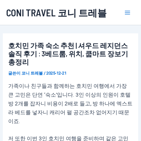
콘
CONI TRAVEL 코니 트레블
텐
Mai
츠
로
Men
건
호치민 가족 숙소 추천 | 셔우드 레지던스
너
솔직 후기 : 3베드룸, 위치, 쿱마트 장보기
뛰
총정리
기
글쓴이
코니 트레블
/
2025-12-21
가족이나 친구들과 함께하는 호치민 여행에서 가장
큰 고민은 단연 ‘숙소’입니다. 3인 이상의 인원이 호텔
방 2개를 잡자니 비용이 2배로 들고, 방 하나에 엑스트
라 베드를 넣자니 캐리어 펼 공간조차 없어지기 때문
이죠.
저 또한 이번 3인 호치민 여행을 준비하며 같은 고민