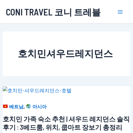
콘
CONI TRAVEL 코니 트레블
텐
Mai
츠
로
Men
건
너
호치민셔우드레지던스
뛰
기
,
베트남
아시아
호치민 가족 숙소 추천 | 셔우드 레지던스 솔직
후기 : 3베드룸, 위치, 쿱마트 장보기 총정리