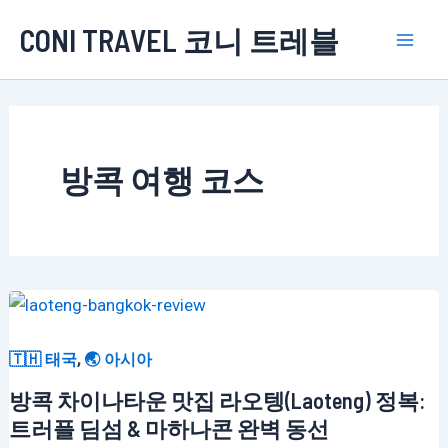
콘
CONI TRAVEL 코니 트레블
텐
Mai
츠
로
Men
건
너
방콕 여행 코스
뛰
기
,
🇹🇭 태국
🌏 아시아
방콕 차이나타운 맛집 라오텡(Laoteng) 정복:
트러플 딤섬 & 마하나콘 완벽 동선