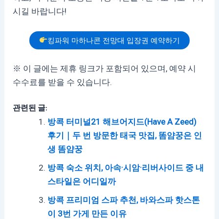
시길 바랍니다!
킹파워 마하나콘 전망대 입장권 예약하기
※ 이 글에는 제휴 링크가 포함되어 있으며, 예약 시
수수료를 받을 수 있습니다.
관련된 글:
방콕 터미널21 해브어지드(Have A Zeed)
후기｜두 번 방문한 태국 맛집, 똠얌꿍은 인
생 똠얌꿍
방콕 숙소 위치, 아속·시암·리버사이드 중 내
스타일은 어디일까
방콕 프리미엄 스파 추천, 바와스파 핫스톤
이 3번 가게 만든 이유