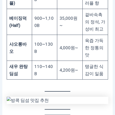
플)
러플 향
겉바속촉
베이징덕
900~1,10
35,000원
의 정석, 가
(Half)
0B
~
성비 최고
육즙 가득
샤오롱바
100~130
4,000원~
한 정통의
오
B
맛
새우 완탕
110~140
탱글한 식
4,200원~
딤섬
B
감이 일품