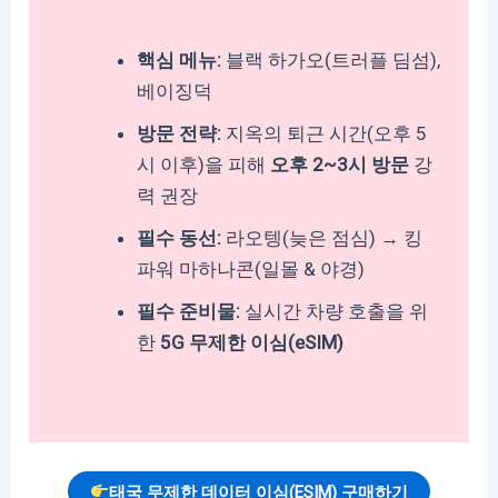
핵심 메뉴:
블랙 하가오(트러플 딤섬),
베이징덕
방문 전략:
지옥의 퇴근 시간(오후 5
시 이후)을 피해
오후 2~3시 방문
강
력 권장
필수 동선:
라오텡(늦은 점심) → 킹
파워 마하나콘(일몰 & 야경)
필수 준비물:
실시간 차량 호출을 위
한
5G 무제한 이심(eSIM)
태국 무제한 데이터 이심(eSIM)
구매하기