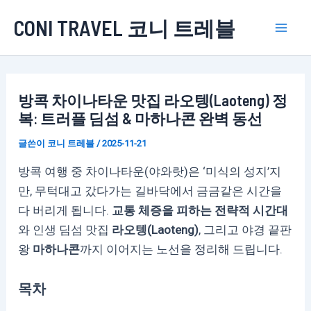
콘
CONI TRAVEL 코니 트레블
텐
Mai
츠
로
Men
건
방콕 차이나타운 맛집 라오텡(Laoteng) 정
너
복: 트러플 딤섬 & 마하나콘 완벽 동선
뛰
기
글쓴이
코니 트레블
/
2025-11-21
방콕 여행 중 차이나타운(야와랏)은 ‘미식의 성지’지
만, 무턱대고 갔다가는 길바닥에서 금금같은 시간을
다 버리게 됩니다.
교통 체증을 피하는 전략적 시간대
와 인생 딤섬 맛집
라오텡(Laoteng)
, 그리고 야경 끝판
왕
마하나콘
까지 이어지는 노선을 정리해 드립니다.
목차