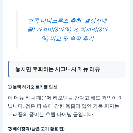
방콕 디너크루즈 추천: 결정장애
끝! 가성비(3만원) vs 럭셔리(8만
원) 비교 및 솔직 후기
놓치면 후회하는 시그니처 메뉴 리뷰
① 블랙 하가오 트러플 딤섬
이 메뉴 하나 때문에 라오텡을 간다고 해도 과언이 아
닙니다. 검은 피 속에 갇힌 육즙과 입안 가득 퍼지는
트러플의 풍미는 호텔 다이닝 급입니다.
② 베이징덕 (남은 고기 활용 팁)