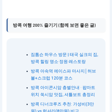
방콕 여행 200% 즐기기 (함께 보면 좋은 글)
짐톰슨 하우스 방문 | 태국 실크의 집,
방콕 힐링 명소·정원·레스토랑
방콕 아속역 에이스파 마사지│허브
볼+스크럽 120분 코스
방콕 아이콘시암 층별안내 · 팝마트
위치 쑥시암 맛집, 셔틀보트 총정리
방콕 디너크루즈 추천: 가성비(3만
원) vs 럭셔리(8만원) 비교