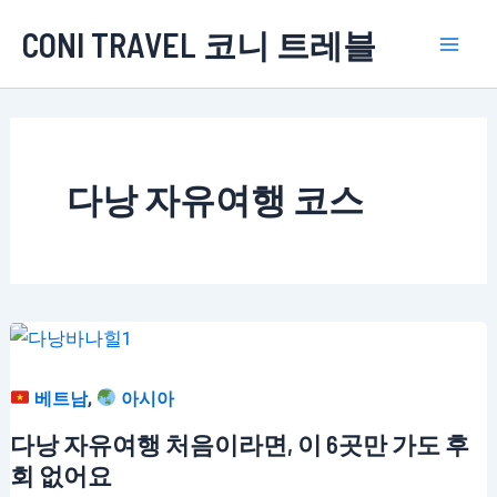
콘
CONI TRAVEL 코니 트레블
텐
Mai
츠
로
Men
건
너
다낭 자유여행 코스
뛰
기
,
베트남
아시아
다낭 자유여행 처음이라면, 이 6곳만 가도 후
회 없어요