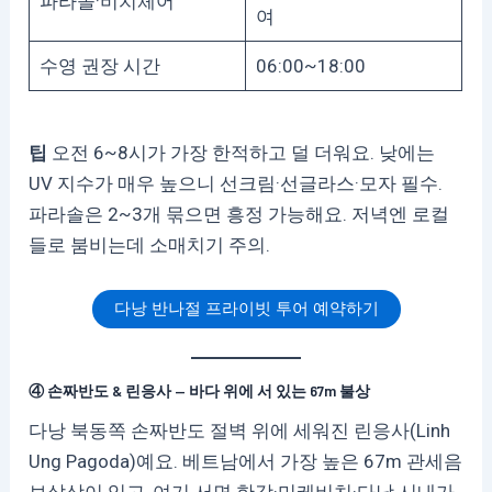
파라솔·비치체어
여
수영 권장 시간
06:00~18:00
팁
오전 6~8시가 가장 한적하고 덜 더워요. 낮에는
UV 지수가 매우 높으니 선크림·선글라스·모자 필수.
파라솔은 2~3개 묶으면 흥정 가능해요. 저녁엔 로컬
들로 붐비는데 소매치기 주의.
다낭 반나절 프라이빗 투어 예약하기
④ 손짜반도 & 린응사 — 바다 위에 서 있는 67m 불상
다낭 북동쪽 손짜반도 절벽 위에 세워진 린응사(Linh
Ung Pagoda)예요. 베트남에서 가장 높은 67m 관세음