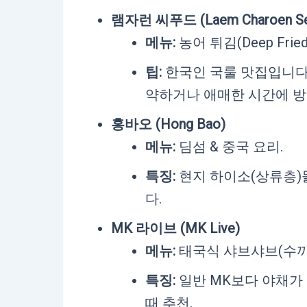
램자런 씨푸드 (Laem Charoen Se
메뉴:
농어 튀김(Deep Fried 
팁:
한국인 국룰 맛집입니다.
약하거나 애매한 시간에 방
홍바오 (Hong Bao)
메뉴:
딤섬 & 중국 요리.
특징:
현지 하이소(상류층)
다.
MK 라이브 (MK Live)
메뉴:
태국식 샤브샤브(수끼)
특징:
일반 MK보다 야채가
때 추천.