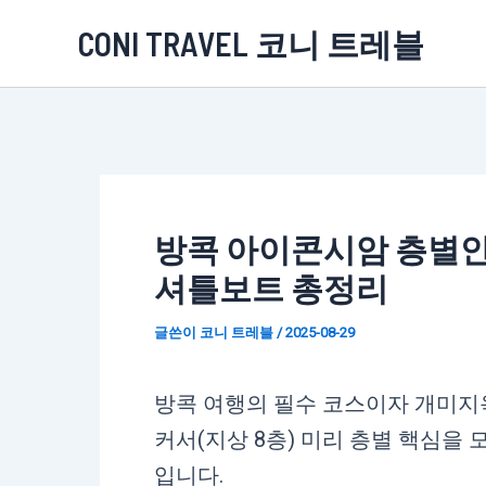
콘
CONI TRAVEL 코니 트레블
텐
츠
로
건
너
뛰
방콕 아이콘시암 층별안내
기
셔틀보트 총정리
글쓴이
코니 트레블
/
2025-08-29
방콕 여행의 필수 코스이자 개미
커서(지상 8층) 미리 층별 핵심을
입니다.