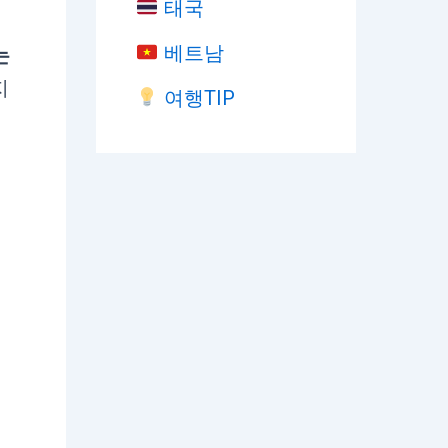
태국
베트남
는
지
여행TIP