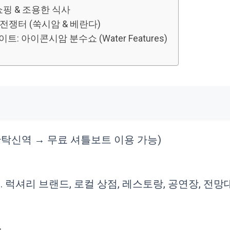
 쇼핑 & 조용한 식사
 전쟁터 (쑥시암 & 베란다)
: 아이콘시암 분수쇼 (Water Features)
사판탁신역 → 무료 셔틀보트 이용 가능)
. 럭셔리 브랜드, 로컬 상점, 레스토랑, 공연장, 전망