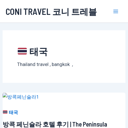
콘
CONI TRAVEL 코니 트레블
텐
Mai
츠
로
Men
건
너
태국
뛰
기
Thailand travel , bangkok ,
태국
방콕 페닌슐라 호텔 후기 | The Peninsula