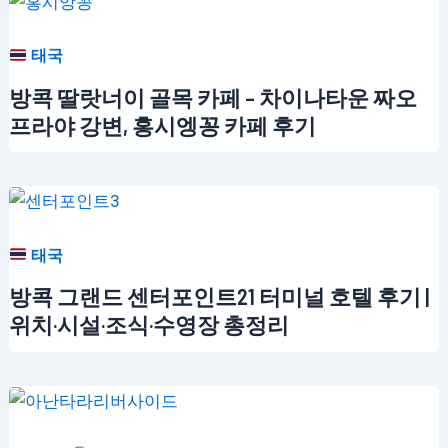
태국
방콕 딸랏너이 골목 카페 – 차이나타운 짜오
프라야 강변, 홍시엥꽁 카페 후기
태국
방콕 그랜드 센터포인트21 터미널 호텔 후기 |
위치·시설·조식·수영장 총정리