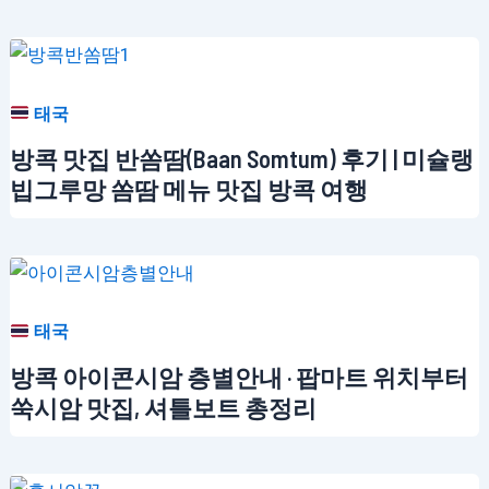
태국
방콕 맛집 반쏨땀(Baan Somtum) 후기 | 미슐랭
빕그루망 쏨땀 메뉴 맛집 방콕 여행
태국
방콕 아이콘시암 층별안내 · 팝마트 위치부터
쑥시암 맛집, 셔틀보트 총정리