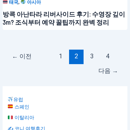
,
태국
아시아
방콕 아난타라 리버사이드 후기: 수영장 깊이
3m? 조식부터 예약 꿀팁까지 완벽 정리
←
이전
1
2
3
4
다음
→
유럽
스페인
이탈리아
✍️ 코니 여행후기