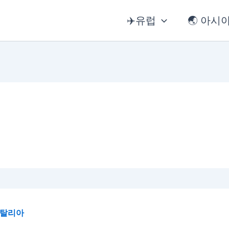
✈️유럽
🌏 아시
 이탈리아