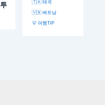
🇹🇭 태국
 투
🇻🇳 베트남
💡 여행TIP