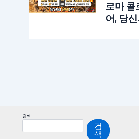
로마 콜
어, 당
검색
검
색