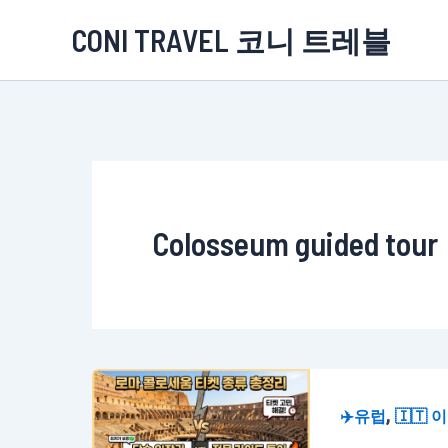
콘
CONI TRAVEL 코니 트레블
텐
츠
로
건
너
뛰
Colosseum guided tour
기
,
✈️유럽
🇮🇹