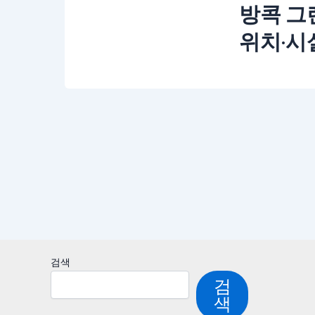
방콕 그
위치·시
검색
검
색