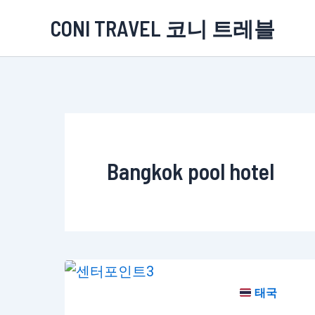
콘
CONI TRAVEL 코니 트레블
텐
츠
로
건
너
뛰
Bangkok pool hotel
기
태국