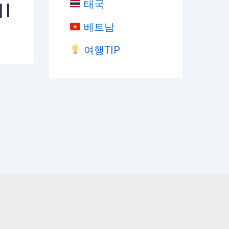
태국
|
베트남
여행TIP