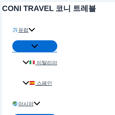
콘
CONI TRAVEL 코니 트레블
텐
츠
유럽
로
건
메
너
뉴
뛰
토
이탈리아
글
기
스페인
아시아