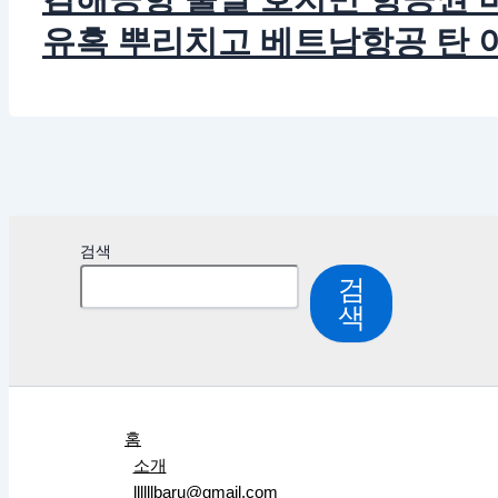
유혹 뿌리치고 베트남항공 탄 이유
검색
검
색
홈
소개
llllllbaru@gmail.com