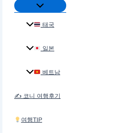
메
뉴
토
태국
글
일본
베트남
✍️ 코니 여행후기
여행TIP