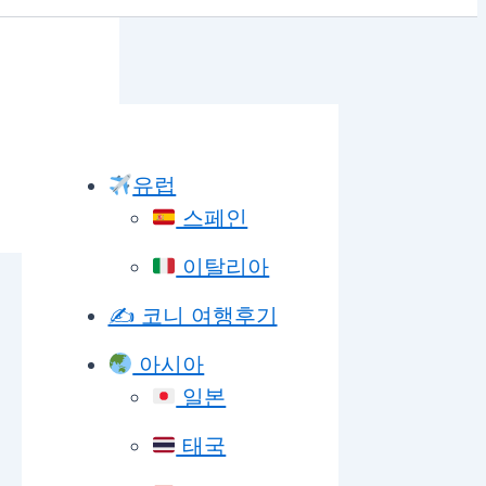
유럽
스페인
이탈리아
✍️ 코니 여행후기
아시아
일본
태국