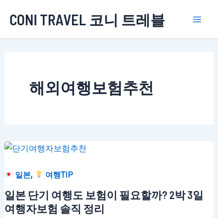
콘
CONI TRAVEL 코니 트레블
텐
Mai
츠
로
Men
건
너
해외여행보험추천
뛰
기
,
일본
여행TIP
일본 단기 여행도 보험이 필요할까? 2박 3일
여행자보험 솔직 정리