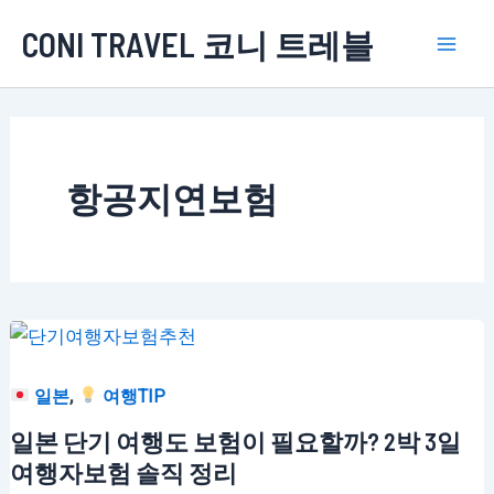
콘
CONI TRAVEL 코니 트레블
텐
Mai
츠
로
Men
건
너
항공지연보험
뛰
기
,
일본
여행TIP
일본 단기 여행도 보험이 필요할까? 2박 3일
여행자보험 솔직 정리