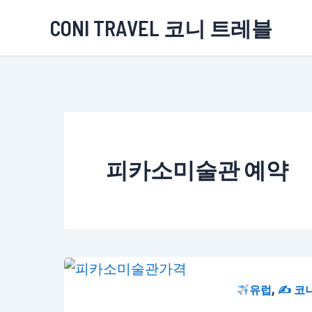
콘
CONI TRAVEL 코니 트레블
텐
츠
로
건
너
뛰
피카소미술관 예약
기
,
유럽
✍️ 코