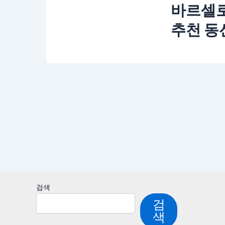
바르셀로
추천 동
검색
검
색