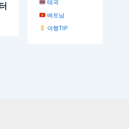
태국
부터
베트남
여행TIP