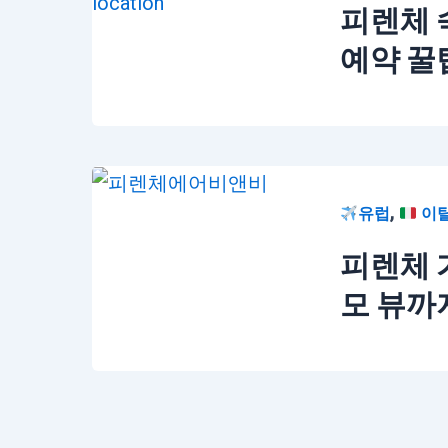
피렌체 
예약 꿀
,
유럽
이
피렌체 
모 뷰까지