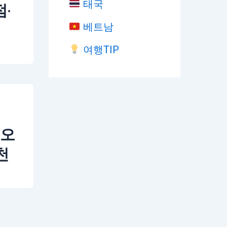
태국
·
베트남
여행TIP
두오
천