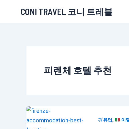
콘
CONI TRAVEL 코니 트레블
텐
츠
로
건
너
뛰
피렌체 호텔 추천
기
,
유럽
이