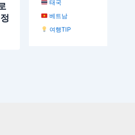
태국
로
 정
베트남
여행TIP