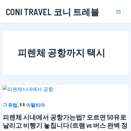
콘
CONI TRAVEL 코니 트레블
텐
Mai
츠
로
Men
건
너
피렌체 공항까지 택시
뛰
기
,
유럽
이탈리아
피렌체 시내에서 공항가는법? 모르면 50유로
날리고 비행기 놓칩니다 (트램 vs 버스 완벽 정