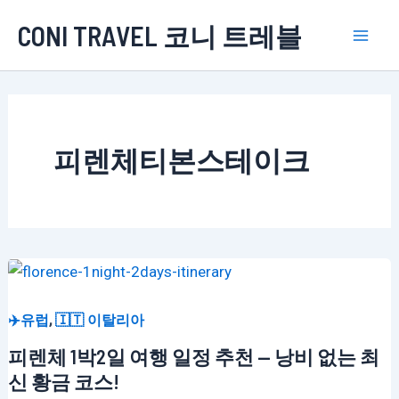
콘
CONI TRAVEL 코니 트레블
텐
Mai
츠
로
Men
건
너
피렌체티본스테이크
뛰
기
,
✈️유럽
🇮🇹 이탈리아
피렌체 1박2일 여행 일정 추천 — 낭비 없는 최
신 황금 코스!