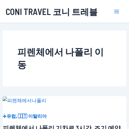
콘
CONI TRAVEL 코니 트레블
텐
Mai
츠
로
Men
건
너
피렌체에서 나폴리 이
뛰
기
동
,
✈️유럽
🇮🇹 이탈리아
피렌체에서 나폴리 기차로 3시간, 조기 예약