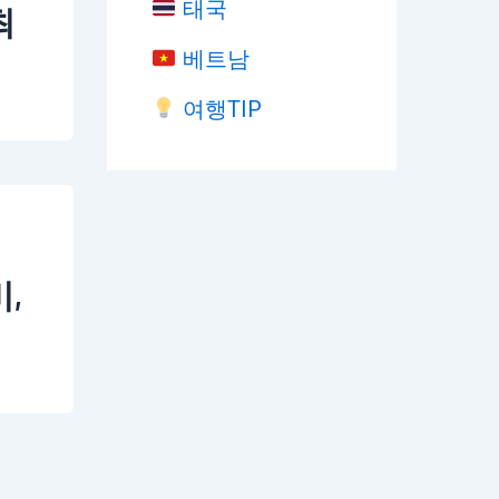
태국
최
베트남
여행TIP
,