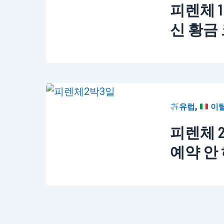
피렌체 1
신 황금 
,
유럽
이
피렌체 2
예약 안