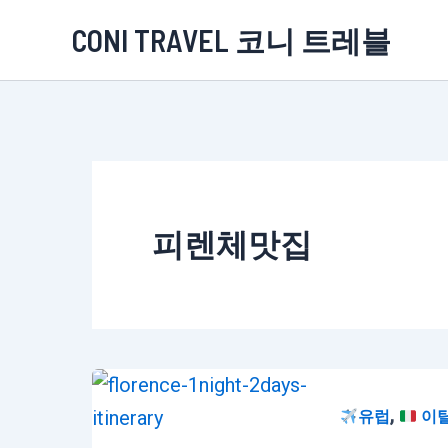
콘
CONI TRAVEL 코니 트레블
텐
츠
로
건
너
뛰
피렌체맛집
기
,
유럽
이