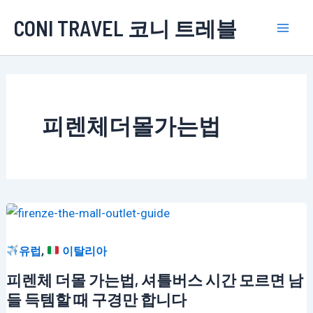
콘
CONI TRAVEL 코니 트레블
텐
Mai
츠
로
Men
건
너
피렌체더몰가는법
뛰
기
,
유럽
이탈리아
피렌체 더몰 가는법, 셔틀버스 시간 모르면 남
들 득템할 때 구경만 합니다