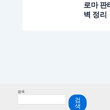
로마 판
벽 정리
검색
검
색