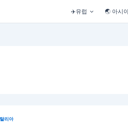
✈️유럽
🌏 아시
 이탈리아