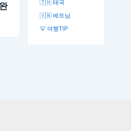
🇹🇭 태국
 완
🇻🇳 베트남
💡 여행TIP