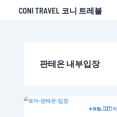
콘
CONI TRAVEL 코니 트레블
텐
츠
로
건
너
뛰
판테온 내부입장
기
,
✈️유럽
🇮🇹