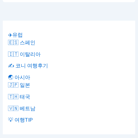
✈️유럽
🇪🇸 스페인
🇮🇹 이탈리아
✍️ 코니 여행후기
🌏 아시아
🇯🇵 일본
🇹🇭 태국
🇻🇳 베트남
💡 여행TIP