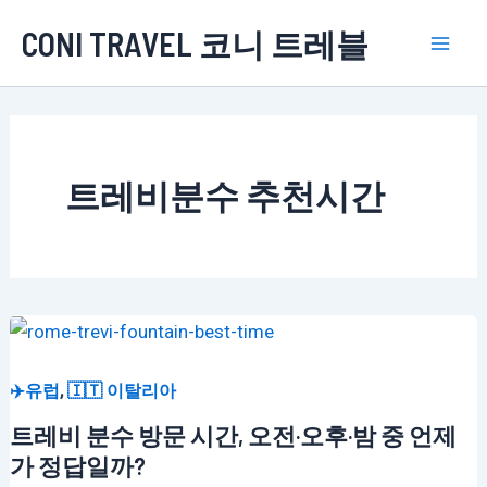
콘
CONI TRAVEL 코니 트레블
텐
Mai
츠
로
Men
건
너
트레비분수 추천시간
뛰
기
,
✈️유럽
🇮🇹 이탈리아
트레비 분수 방문 시간, 오전·오후·밤 중 언제
가 정답일까?