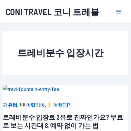
콘
CONI TRAVEL 코니 트레블
텐
Mai
츠
로
Men
건
너
트레비분수 입장시간
뛰
기
,
,
유럽
이탈리아
여행TIP
트레비분수 입장료 2유로 진짜인가요? 무료
로 보는 시간대 & 예약 없이 가는 법