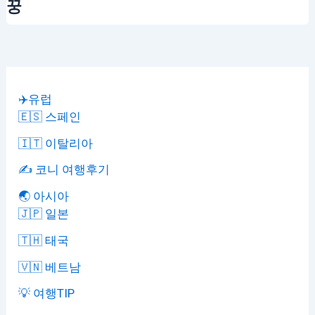
꿍
✈️유럽
🇪🇸 스페인
🇮🇹 이탈리아
✍️ 코니 여행후기
🌏 아시아
🇯🇵 일본
🇹🇭 태국
🇻🇳 베트남
💡 여행TIP