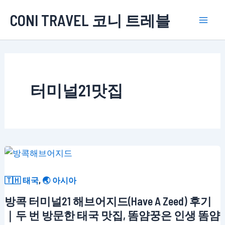
콘
CONI TRAVEL 코니 트레블
텐
Mai
츠
로
Men
건
너
터미널21맛집
뛰
기
,
🇹🇭 태국
🌏 아시아
방콕 터미널21 해브어지드(Have A Zeed) 후기
｜두 번 방문한 태국 맛집, 똠얌꿍은 인생 똠얌