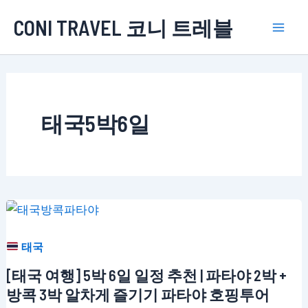
콘
CONI TRAVEL 코니 트레블
텐
Mai
츠
로
Men
건
너
태국5박6일
뛰
기
태국
[태국 여행] 5박 6일 일정 추천 | 파타야 2박 +
방콕 3박 알차게 즐기기 파타야 호핑투어