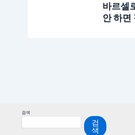
바르셀로나
안 하면 
검색
검
색