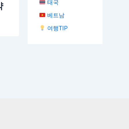
태국
약
베트남
여행TIP