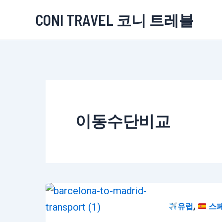
콘
CONI TRAVEL 코니 트레블
텐
츠
로
건
너
뛰
이동수단비교
기
,
유럽
스