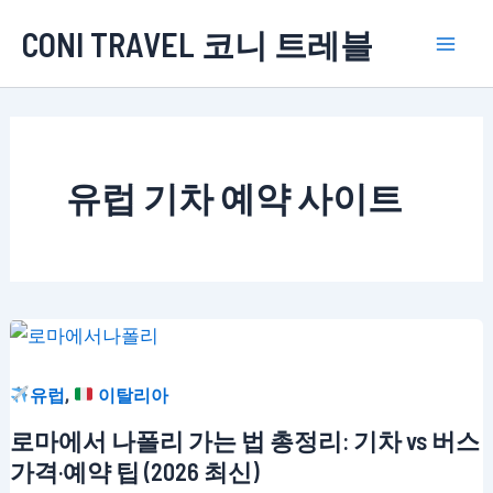
콘
CONI TRAVEL 코니 트레블
텐
Mai
츠
로
Men
건
너
유럽 기차 예약 사이트
뛰
기
,
유럽
이탈리아
로마에서 나폴리 가는 법 총정리: 기차 vs 버스
가격·예약 팁 (2026 최신)