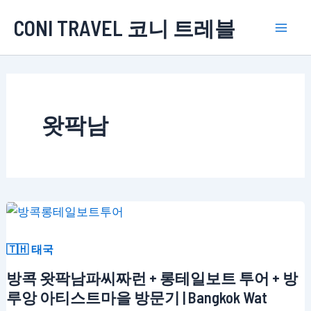
콘
CONI TRAVEL 코니 트레블
텐
Mai
츠
로
Men
건
너
왓팍남
뛰
기
🇹🇭 태국
방콕 왓팍남파씨짜런 + 롱테일보트 투어 + 방
루앙 아티스트마을 방문기 | Bangkok Wat