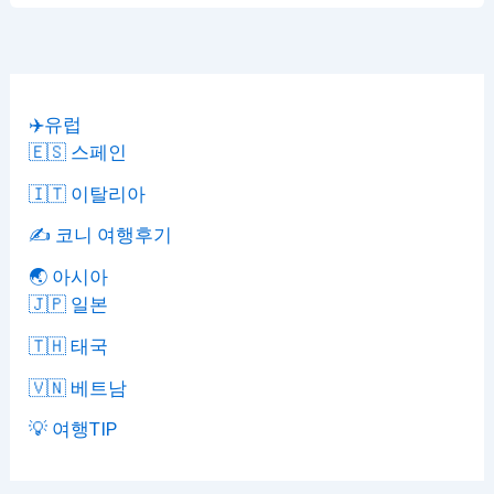
✈️유럽
🇪🇸 스페인
🇮🇹 이탈리아
✍️ 코니 여행후기
🌏 아시아
🇯🇵 일본
🇹🇭 태국
🇻🇳 베트남
💡 여행TIP