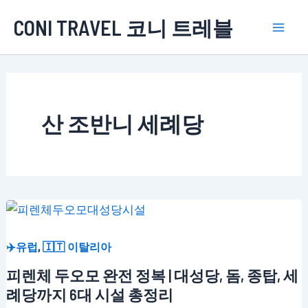
콘
CONI TRAVEL 코니 트레블
텐
Mai
츠
로
Men
건
너
산 조반니 세례당
뛰
기
,
✈️유럽
🇮🇹 이탈리아
피렌체 두오모 완전 정복 | 대성당, 돔, 종탑, 세
례당까지 6대 시설 총정리