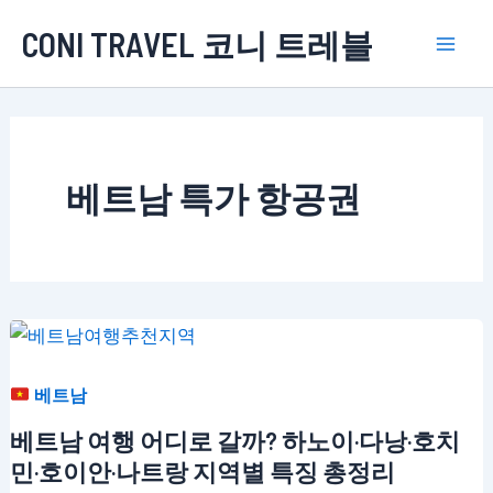
콘
CONI TRAVEL 코니 트레블
텐
Mai
츠
로
Men
건
너
베트남 특가 항공권
뛰
기
베트남
베트남 여행 어디로 갈까? 하노이·다낭·호치
민·호이안·나트랑 지역별 특징 총정리