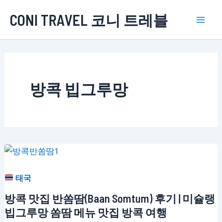
콘
CONI TRAVEL 코니 트레블
텐
Mai
츠
로
Men
건
너
방콕 빕그루망
뛰
기
태국
방콕 맛집 반쏨땀(Baan Somtum) 후기 | 미슐랭
빕그루망 쏨땀 메뉴 맛집 방콕 여행