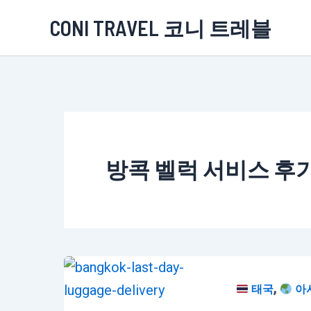
콘
CONI TRAVEL 코니 트레블
텐
츠
로
건
너
뛰
방콕 벨럭 서비스 후
기
,
태국
아