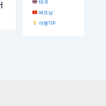
태국
서
베트남
여행TIP