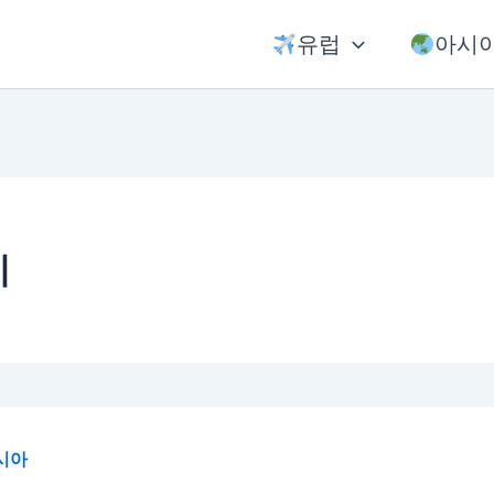
유럽
아시
기
시아