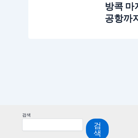
방콕 마
공항까지
검색
검
색