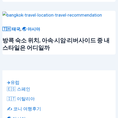
,
🇹🇭 태국
🌏 아시아
방콕 숙소 위치, 아속·시암·리버사이드 중 내
스타일은 어디일까
✈️유럽
🇪🇸 스페인
🇮🇹 이탈리아
✍️ 코니 여행후기