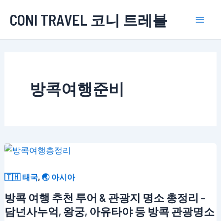
콘
CONI TRAVEL 코니 트레블
텐
Mai
츠
로
Men
건
너
방콕여행준비
뛰
기
,
🇹🇭 태국
🌏 아시아
방콕 여행 추천 투어 & 관광지 명소 총정리 –
담넌사누억, 왕궁, 아유타야 등 방콕 관광명소