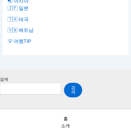
🌏 아시아
🇯🇵 일본
🇹🇭 태국
🇻🇳 베트남
💡 여행TIP
검색
검
색
홈
소개