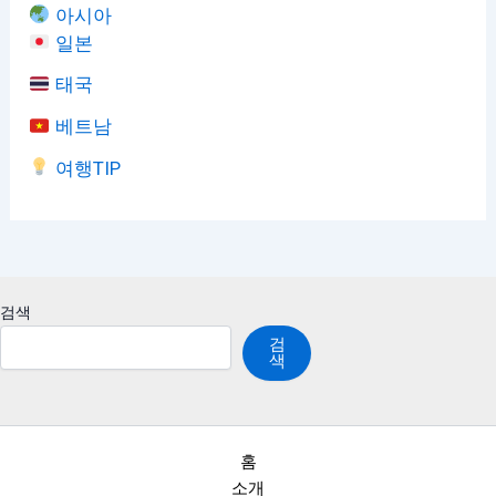
아시아
일본
태국
베트남
여행TIP
검색
검
색
홈
소개