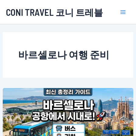
콘
CONI TRAVEL 코니 트레블
텐
Mai
츠
로
Men
건
너
바르셀로나 여행 준비
뛰
기