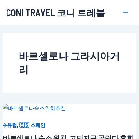
콘
CONI TRAVEL 코니 트레블
텐
Mai
츠
로
Men
건
너
바르셀로나 그라시아거
뛰
기
리
,
✈️유럽
🇪🇸 스페인
바르셀로나 숙소 위치, 고딕지구 골랐다 후회