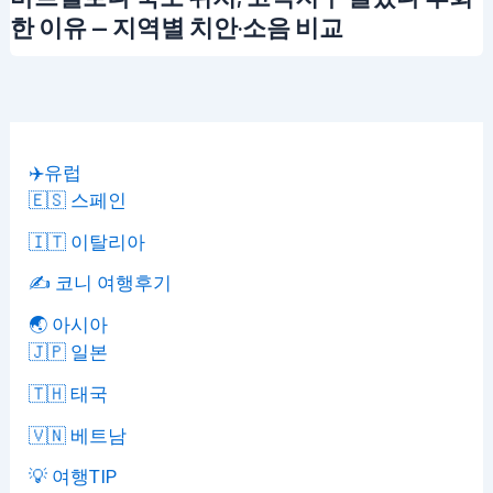
한 이유 — 지역별 치안·소음 비교
✈️유럽
🇪🇸 스페인
🇮🇹 이탈리아
✍️ 코니 여행후기
🌏 아시아
🇯🇵 일본
🇹🇭 태국
🇻🇳 베트남
💡 여행TIP