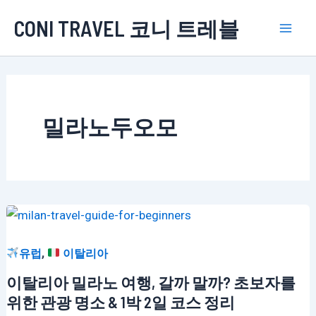
콘
CONI TRAVEL 코니 트레블
텐
Mai
츠
로
Men
건
너
밀라노두오모
뛰
기
,
유럽
이탈리아
이탈리아 밀라노 여행, 갈까 말까? 초보자를
위한 관광 명소 & 1박 2일 코스 정리