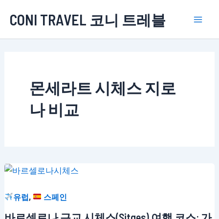
콘
CONI TRAVEL 코니 트레블
텐
Mai
츠
로
Men
건
너
몬세라트 시체스 지로
뛰
기
나 비교
,
유럽
스페인
바르셀로나 근교 시체스(Sitges) 여행 코스: 가