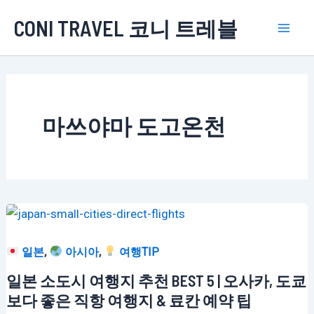
콘
CONI TRAVEL 코니 트레블
텐
Mai
츠
로
Men
건
너
마쓰야마 도고온천
뛰
기
,
,
일본
아시아
여행TIP
일본 소도시 여행지 추천 BEST 5 | 오사카, 도쿄
보다 좋은 직항 여행지 & 료칸 예약 팁