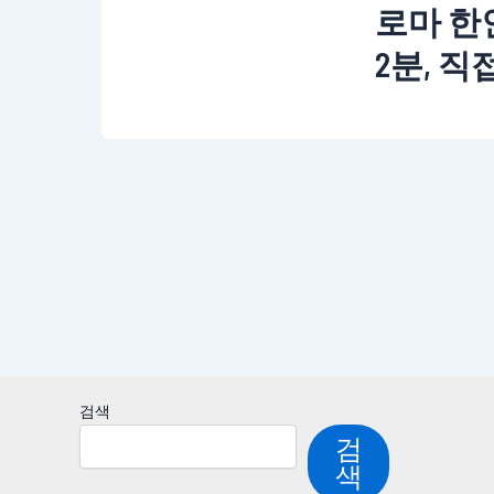
로마 한
2분, 
검색
검
색