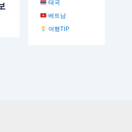
태국
보
베트남
여행TIP