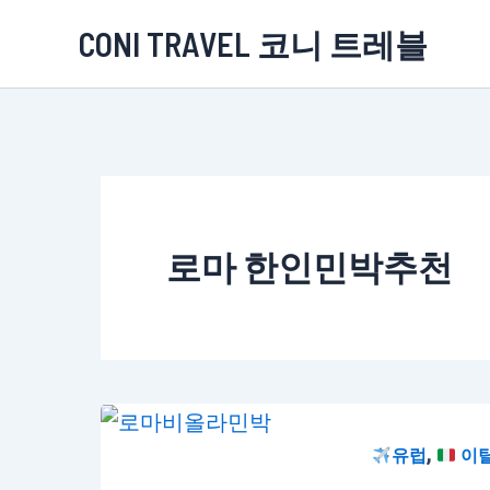
콘
CONI TRAVEL 코니 트레블
텐
츠
로
건
너
뛰
로마 한인민박추천
기
,
유럽
이