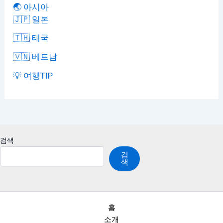
🌏 아시아
🇯🇵 일본
🇹🇭 태국
🇻🇳 베트남
💡 여행TIP
검색
검
색
홈
소개