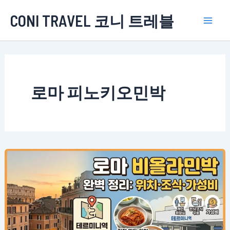
콘
CONI TRAVEL 코니 트레블
텐
Mai
츠
로
Men
건
너
로마 피노키오민박
뛰
기