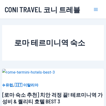
콘
CONI TRAVEL 코니 트레블
텐
Mai
츠
로
Men
건
너
로마 테르미니역 숙소
뛰
기
,
✈️유럽
🇮🇹 이탈리아
[로마 숙소 추천] 치안 걱정 끝! 테르미니역 가
성비 & 퀄리티 호텔 BEST 3