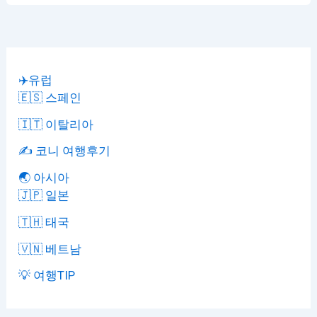
✈️유럽
🇪🇸 스페인
🇮🇹 이탈리아
✍️ 코니 여행후기
🌏 아시아
🇯🇵 일본
🇹🇭 태국
🇻🇳 베트남
💡 여행TIP