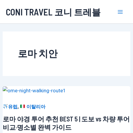
콘
CONI TRAVEL 코니 트레블
텐
Mai
츠
로
Men
건
너
로마 치안
뛰
기
,
유럽
이탈리아
로마 야경 투어 추천 BEST 5 | 도보 vs 차량 투어
비교·명소별 완벽 가이드