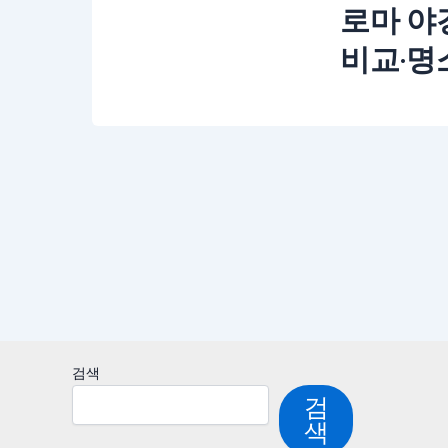
로마 야경
비교·명
검색
검
색