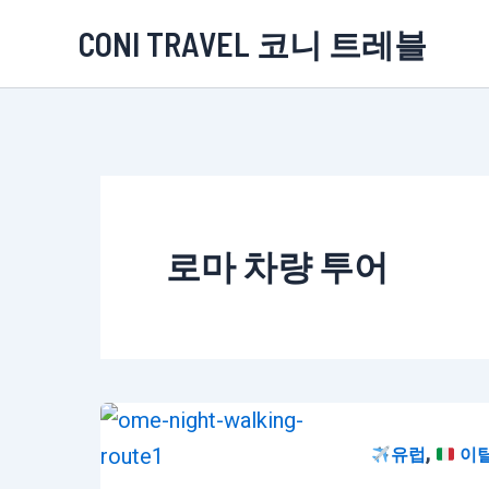
콘
CONI TRAVEL 코니 트레블
텐
츠
로
건
너
뛰
로마 차량 투어
기
,
유럽
이