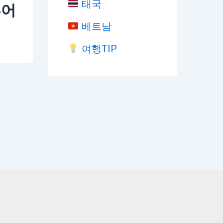
태국
투어
베트남
여행TIP