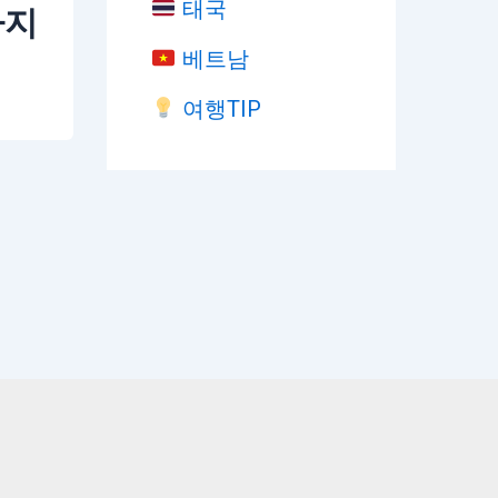
태국
까지
베트남
여행TIP