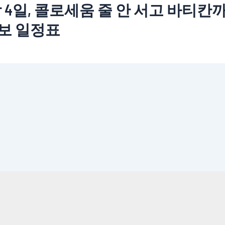
박 4일, 콜로세움 줄 안 서고 바티칸
도보 일정표