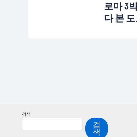
로마 3
다 본 
검색
검
색