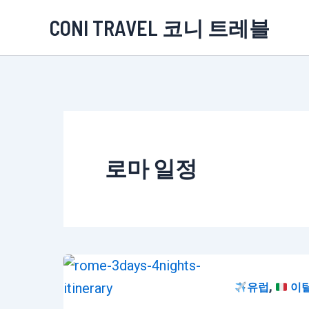
콘
CONI TRAVEL 코니 트레블
텐
츠
로
건
너
뛰
로마 일정
기
,
유럽
이